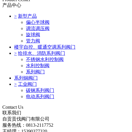
产品中心
>
新型产品
偏心半球阀
调流调压阀
旋球阀
管力阀
楼宇自控、暖通空调系列阀门
>
给排水、消防系列阀门
不锈钢水利控制阀
水利控制阀
系列阀门
系列铜阀门
>
工业阀门
碳钢系列阀门
电动系列阀门
Contact Us
联系我们
自贡贡伐阀门有限公司
服务热线：0813-2117752
王经理：15390377320